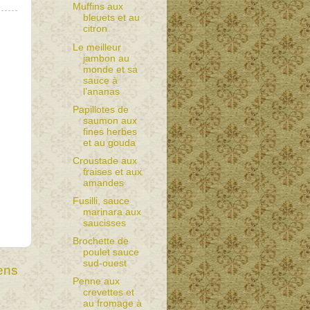
Muffins aux
bleuets et au
citron
Le meilleur
jambon au
monde et sa
sauce à
l’ananas
Papillotes de
saumon aux
fines herbes
et au gouda
Croustade aux
fraises et aux
amandes
Fusilli, sauce
marinara aux
saucisses
Brochette de
poulet sauce
sud-ouest
ens
Penne aux
crevettes et
au fromage à