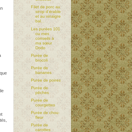
Filet de porc au
un
sirop d’érable
et au vinaigre
bal...
Les purées 101
ou mes
conseils à
ma sœur
Dodo
a
Purée de
brocoli
Purée de
bananes
 que
Purée de poires
Purée de
de
pêches
Purée de
courgettes
Purée de chou-
et
fleur
tés,
Purée de
carottes