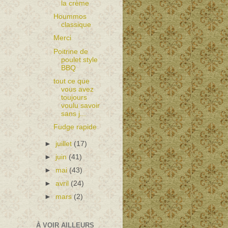
la crème
Hoummos
classique
Merci
Poitrine de
poulet style
BBQ
tout ce que
vous avez
toujours
voulu savoir
sans j...
Fudge rapide
►
juillet
(17)
►
juin
(41)
►
mai
(43)
►
avril
(24)
►
mars
(2)
À VOIR AILLEURS