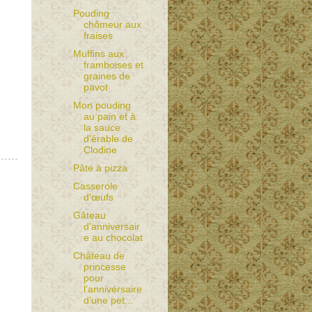
Pouding
chômeur aux
fraises
Muffins aux
framboises et
graines de
pavot
Mon pouding
au pain et à
la sauce
d'érable de
Clodine
Pâte à pizza
Casserole
d’œufs
Gâteau
d'anniversair
e au chocolat
Château de
princesse
pour
l’anniversaire
d’une pet...