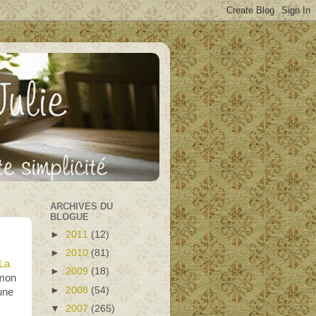
ARCHIVES DU
BLOGUE
►
2011
(12)
►
2010
(81)
La
►
2009
(18)
 mon
►
2008
(54)
’une
▼
2007
(265)