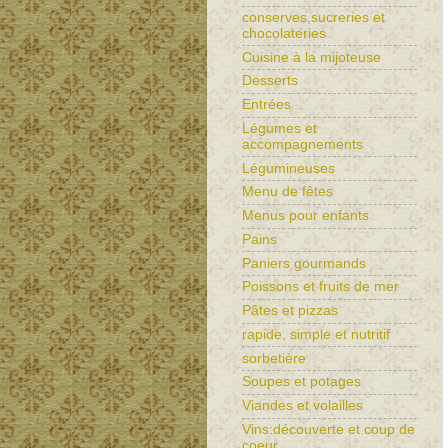
conserves,sucreries et
chocolateries
Cuisine à la mijoteuse
Desserts
Entrées
Légumes et
accompagnements
Légumineuses
Menu de fêtes
Menus pour enfants
Pains
Paniers gourmands
Poissons et fruits de mer
Pâtes et pizzas
rapide, simple et nutritif
sorbetière
Soupes et potages
Viandes et volailles
Vins:découverte et coup de
coeur