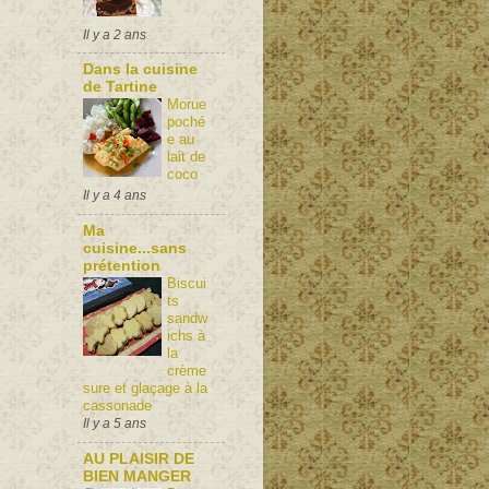
Il y a 2 ans
Dans la cuisine
de Tartine
Morue
poché
e au
lait de
coco
Il y a 4 ans
Ma
cuisine...sans
prétention
Biscui
ts
sandw
ichs à
la
crème
sure et glaçage à la
cassonade
Il y a 5 ans
AU PLAISIR DE
BIEN MANGER