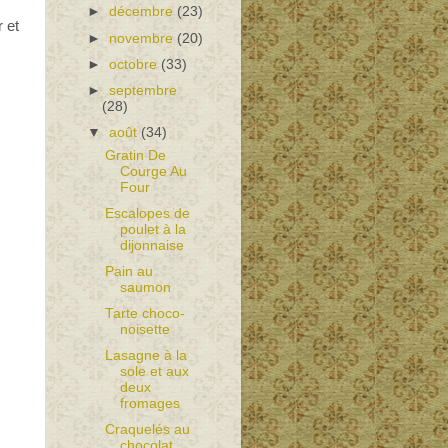
►
décembre
(23)
r et
►
novembre
(20)
►
octobre
(33)
►
septembre
(28)
▼
août
(34)
Gratin De
Courge Au
Four
Escalopes de
poulet à la
dijonnaise
Pain au
saumon
Tarte choco-
noisette
Lasagne à la
sole et aux
deux
)
fromages
Craquelés au
chocolat